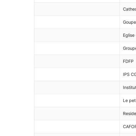
Cathed
Goupe
Eglise
Group
FDFP
IPS C
Instit
Le pet
Reside
CAFOP