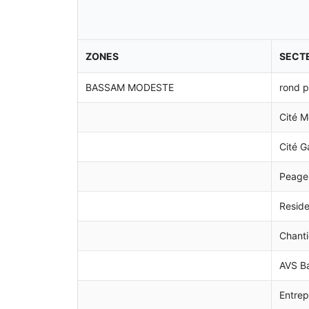
ZONES
SECT
BASSAM MODESTE
rond p
Cité M
Cité G
Peage
Reside
Chanti
AVS B
Entrep