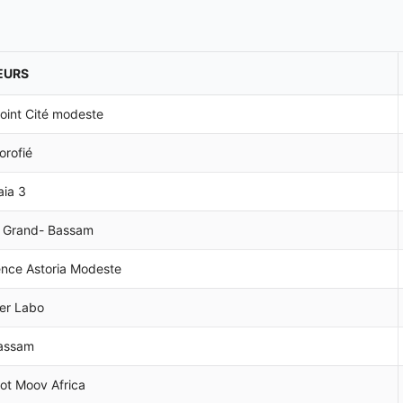
EURS
oint Cité modeste
orofié
aia 3
 Grand- Bassam
nce Astoria Modeste
er Labo
assam
ot Moov Africa